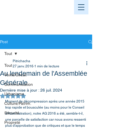
Post
Tout
Pitrichacha
Tout
27 janv. 2016
1 min de lecture
Au lendemain de l'Assemblée
Voirie/Circul.
Générale
Communication
Dernière mise à jour :
26 juil. 2024
Urbanisme
Noté NaN étoiles sur 5.
Moment de décompression après une année 2015 
Culture/Patrim.
trop rapide et bousculée (au moins pour le Conseil 
Sécurité
d'Administration), notre AG 2016 a été, semble-t-il, 
une parcelle de satisfaction car nous avons ressenti 
Propreté
plus d'approbation que de critiques et que le temps 