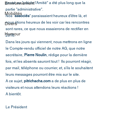
Environnement
passé au "pôt de l'Amitié" a été plus long que la 
partie "administrative". 
Mobilités
Nos "
associés
" paraissaient heureux d'être là, et 
nous étions heureux de les voir car les rencontres 
Divers
sont rares, ce que nous essaierons de rectifier en 
Humour
2016. 
Dans les jours qui viennent, nous mettrons en ligne 
le Compte-rendu officiel de notre AG, que notre 
secrétaire, 
Pierre Noulin
, rédige pour la dernière 
fois, et les absents sauront tout !  Ils pourront réagir, 
par mail, téléphone ou courrier, et, s'ils le souhaitent 
leurs messages pourront être mis sur le site. 
A ce sujet, 
pitrichacha.com
 a de plus en plus de 
visiteurs et nous attendons leurs réactions ! 
A bientôt. 
Le Président 