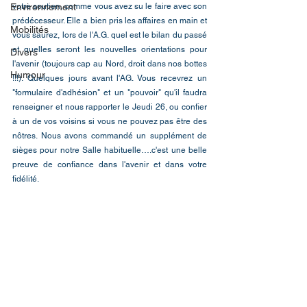
Environnement
votre soutien, comme vous avez su le faire avec son 
prédécesseur. Elle a bien pris les affaires en main et 
Mobilités
vous saurez, lors de l'A.G. quel est le bilan du passé 
et quelles seront les nouvelles orientations pour 
Divers
l'avenir (toujours cap au Nord, droit dans nos bottes 
Humour
!!!). Quelques jours avant l'AG. Vous recevrez un 
"formulaire d'adhésion" et un "pouvoir" qu'il faudra 
renseigner et nous rapporter le Jeudi 26, ou confier 
à un de vos voisins si vous ne pouvez pas être des 
nôtres. Nous avons commandé un supplément de 
sièges pour notre Salle habituelle….c'est une belle 
preuve de confiance dans l'avenir et dans votre 
fidélité.