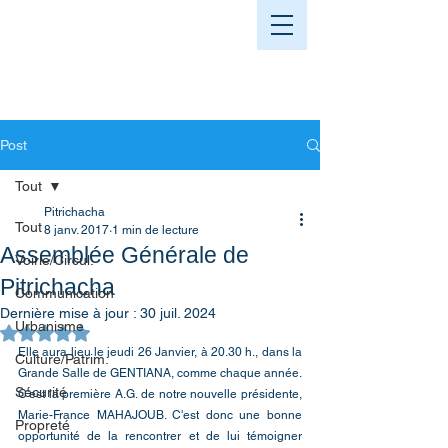
Post
Tout
Pitrichacha
Tout
8 janv. 2017
1 min de lecture
Assemblée Générale de
Voirie/Circul.
Pitrichacha
Communication
Dernière mise à jour :
30 juil. 2024
Urbanisme
Noté NaN étoiles sur 5.
Elle aura lieu le jeudi 26 Janvier, à 20.30 h., dans la 
Culture/Patrim.
Grande Salle de GENTIANA, comme chaque année. 
Sécurité
C'est la première A.G. de notre nouvelle présidente, 
Marie-France MAHAJOUB. C'est donc une bonne 
Propreté
opportunité de la rencontrer et de lui témoigner 