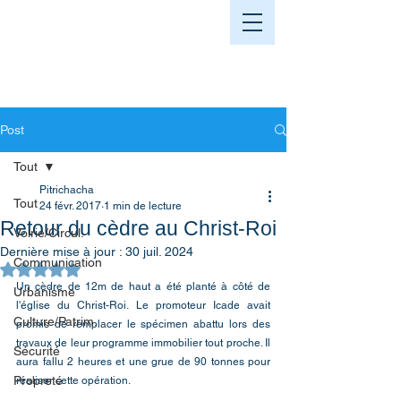
Post
Tout
Pitrichacha
Tout
24 févr. 2017
1 min de lecture
Retour du cèdre au Christ-Roi
Voirie/Circul.
Dernière mise à jour :
30 juil. 2024
Communication
Noté NaN étoiles sur 5.
Un cèdre de 12m de haut a été planté à côté de 
Urbanisme
l'église du Christ-Roi. Le promoteur Icade avait 
Culture/Patrim.
promis de remplacer le spécimen abattu lors des 
travaux de leur programme immobilier tout proche. Il 
Sécurité
aura fallu 2 heures et une grue de 90 tonnes pour 
Propreté
réaliser cette opération.