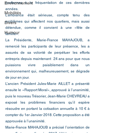
Environnement
conformes à la fréquentation de ces dernières 
années.
Mobilités
L’ambiance était sérieuse, compte tenu des 
problèmes qui affectent nos quartiers, mais aussi 
Divers
détendue, comme il convient à une «fête de 
Humour
famille».
La Présidente, Marie-France MAHAJOUB, a 
remercié les participants de leur présence, les a 
assurés de sa volonté de perpétuer les efforts 
entrepris depuis maintenant  24 ans pour que nous 
puissions vivre paisiblement dans un 
environnement qui, malheureusement, se dégrade 
de jour en jour.
L’ancien Président Jules-Marie AILLET a présenté 
ensuite le «Rapport Moral», approuvé à l’unanimité, 
puis le nouveau Trésorier, Jean-Marie CHEVREAU a 
exposé les problèmes financiers qu’il espère 
résoudre en portant la cotisation annuelle à 10 € à 
compter du 1er Janvier 2018. Cette proposition a été 
approuvée à l’unanimité.
Marie-France MAHAJOUB a précisé l’orientation de 