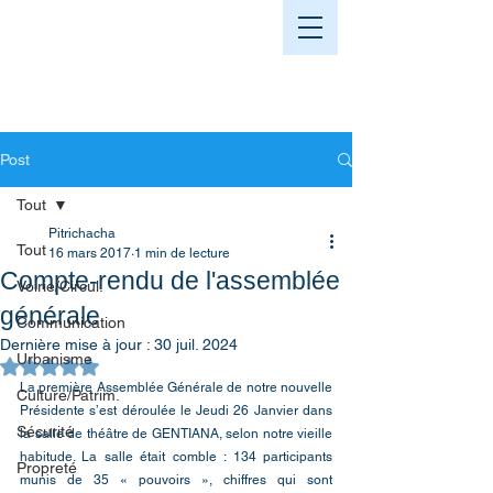
Post
Tout
Pitrichacha
Tout
16 mars 2017
1 min de lecture
Compte-rendu de l'assemblée
Voirie/Circul.
générale
Communication
Dernière mise à jour :
30 juil. 2024
Urbanisme
Noté NaN étoiles sur 5.
La première Assemblée Générale de notre nouvelle 
Culture/Patrim.
Présidente s’est déroulée le Jeudi 26 Janvier dans 
Sécurité
la salle de théâtre de GENTIANA, selon notre vieille 
habitude. La salle était comble : 134 participants 
Propreté
munis de 35 « pouvoirs », chiffres qui sont  