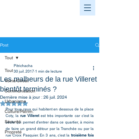
Post
Tout
Pitrichacha
Tout
30 juil. 2017
1 min de lecture
Les malheurs de la rue Villeret
Voirie/Circul.
bientôt terminés ?
Communication
Dernière mise à jour :
26 juil. 2024
Urbanisme
Noté NaN étoiles sur 5.
Pour tous ceux qui habitent en dessous de la place 
Culture/Patrim.
Coty, la 
rue Villeret
 est très importante car c'est la 
Sécurité
seule qui permet d'entrer dans ce quartier, à moins 
de faire un grand détour par la Tranchée ou par la 
Propreté
rue Croix Pasquier. En 3 ans, c'est la 
troisième fois