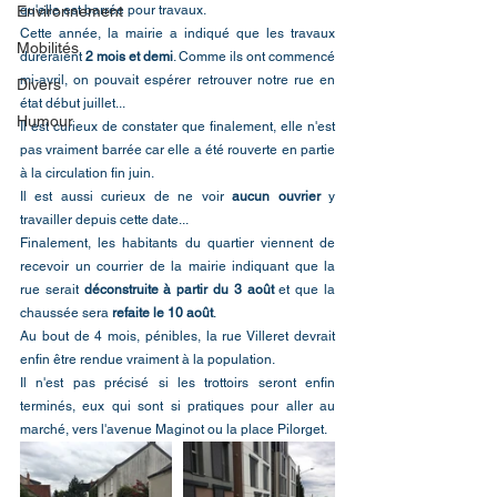
Environnement
qu'elle est barrée pour travaux.
Cette année, la mairie a indiqué que les travaux 
Mobilités
dureraient 
2 mois et demi
. Comme ils ont commencé 
mi-avril, on pouvait espérer retrouver notre rue en 
Divers
état début juillet...
Humour
Il est curieux de constater que finalement, elle n'est 
pas vraiment barrée car elle a été rouverte en partie 
à la circulation fin juin.
Il est aussi curieux de ne voir 
aucun ouvrier
 y 
travailler depuis cette date...
Finalement, les habitants du quartier viennent de 
recevoir un courrier de la mairie indiquant que la 
rue serait 
déconstruite à partir du 3 août
 et que la 
chaussée sera
 refaite le 10 août
.
Au bout de 4 mois, pénibles, la rue Villeret devrait 
enfin être rendue vraiment à la population.
Il n'est pas précisé si les trottoirs seront enfin 
terminés, eux qui sont si pratiques pour aller au 
marché, vers l'avenue Maginot ou la place Pilorget.