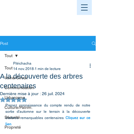
Post
Tout
Pitrichacha
Tout
14 nov. 2018
1 min de lecture
A la découverte des arbres
Voirie/Circul.
centenaires
Communication
Dernière mise à jour :
26 juil. 2024
Urbanisme
Noté NaN étoiles sur 5.
Prenez connaissance du compte rendu de notre 
Culture/Patrim.
sortie d'automne sur le terrain à la découverte 
Sécurité
d'arbres remarquables centenaires 
Cliquez sur ce 
lien
Propreté