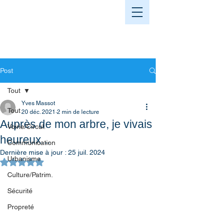
Post
Tout
Yves Massot
Tout
20 déc. 2021
2 min de lecture
Auprès de mon arbre, je vivais
Voirie/Circul.
heureux...
Communication
Dernière mise à jour :
25 juil. 2024
Urbanisme
Noté NaN étoiles sur 5.
Culture/Patrim.
Sécurité
Propreté