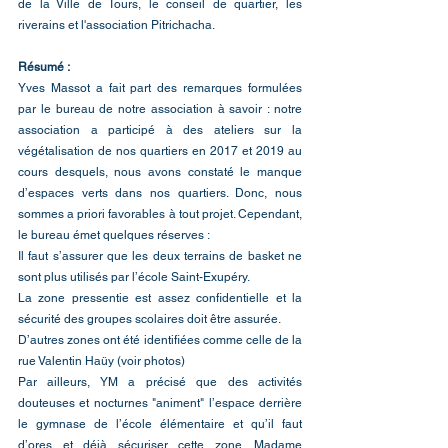
de la Ville de Tours, le conseil de quartier, les 
riverains et l'association Pitrichacha.
Résumé : 
Yves Massot a fait part des remarques formulées 
par le bureau de notre association à savoir : notre 
association a participé à des ateliers sur la 
végétalisation de nos quartiers en 2017 et 2019 au 
cours desquels, nous avons constaté le manque 
d’espaces verts dans nos quartiers. Donc, nous 
sommes a priori favorables à tout projet. Cependant, 
le bureau émet quelques réserves :
Il faut s’assurer que les deux terrains de basket ne 
sont plus utilisés par l’école Saint-Exupéry.
La zone pressentie est assez confidentielle et la 
sécurité des groupes scolaires doit être assurée.
D’autres zones ont été identifiées comme celle de la 
rue Valentin Haüy (voir photos)
Par ailleurs, YM a précisé que des activités 
douteuses et nocturnes "animent" l’espace derrière 
le gymnase de l’école élémentaire et qu’il faut 
d’ores et déjà sécuriser cette zone. Madame 