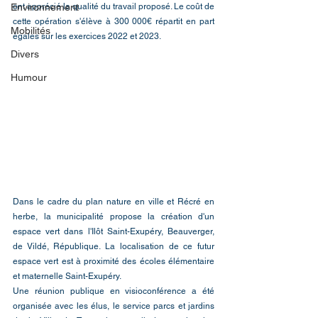
Environnement
ont apprécié la qualité du travail proposé. Le coût de 
cette opération s'élève à 300 000€ répartit en part 
Mobilités
égales sur les exercices 2022 et 2023. 
Divers
Humour
Dans le cadre du plan nature en ville et Récré en 
herbe, la municipalité propose la création d'un 
espace vert dans l'Ilôt Saint-Exupéry, Beauverger, 
de Vildé, République. La localisation de ce futur 
espace vert est à proximité des écoles élémentaire 
et maternelle Saint-Exupéry.
Une réunion publique en visioconférence a été 
organisée avec les élus, le service parcs et jardins 