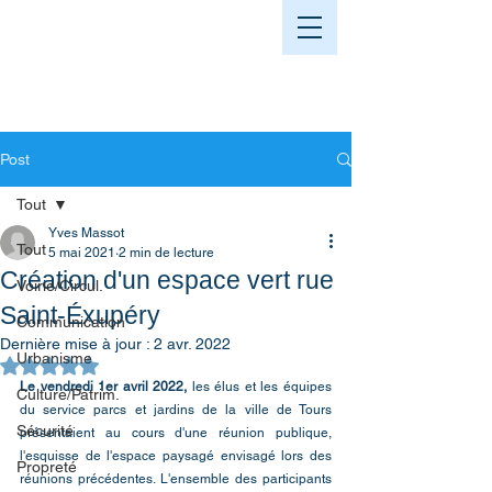
Post
Tout
Yves Massot
Tout
5 mai 2021
2 min de lecture
Création d'un espace vert rue
Voirie/Circul.
Saint-Éxupéry
Communication
Dernière mise à jour :
2 avr. 2022
Urbanisme
Noté NaN étoiles sur 5.
Le vendredi 1er avril 2022,
 les élus et les équipes 
Culture/Patrim.
du service parcs et jardins de la ville de Tours 
Sécurité
présentaient au cours d'une réunion publique, 
l'esquisse de l'espace paysagé envisagé lors des 
Propreté
réunions précédentes. L'ensemble des participants 