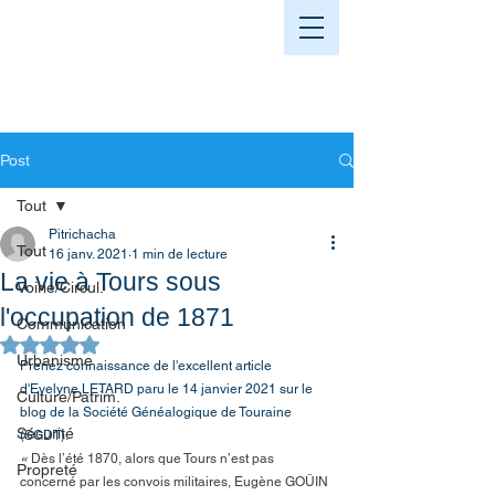
Post
Tout
Pitrichacha
Tout
16 janv. 2021
1 min de lecture
La vie à Tours sous
Voirie/Circul.
l'occupation de 1871
Communication
Noté NaN étoiles sur 5.
Urbanisme
Prenez connaissance de l'excellent article 
d'Evelyne LETARD paru le 14 janvier 2021 sur le 
Culture/Patrim.
blog de la Société Généalogique de Touraine 
Sécurité
(SGDT). 
«
 Dès l’été 1870, alors que Tours n’est pas 
Propreté
concerné par les convois militaires, Eugène GOÜIN 