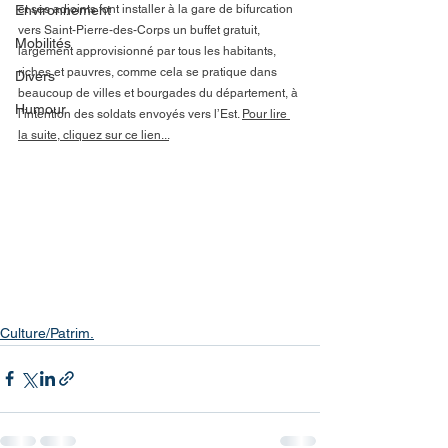
Environnement
et ses adjoints font installer à la gare de bifurcation 
vers Saint-Pierre-des-Corps un buffet gratuit, 
Mobilités
largement approvisionné par tous les habitants, 
riches et pauvres, comme cela se pratique dans 
Divers
beaucoup de villes et bourgades du département, à 
Humour
l’intention des soldats envoyés vers l’Est. 
Pour lire 
la suite, cliquez sur ce lien...
Culture/Patrim.