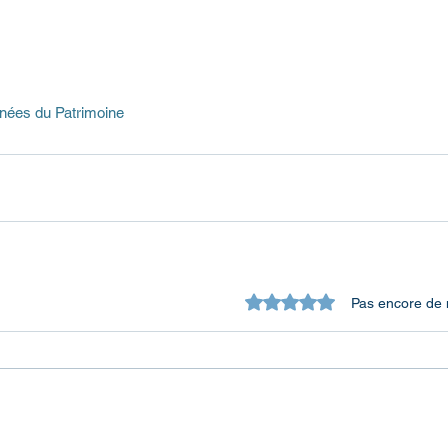
nées du Patrimoine
Noté 0 étoile sur 5.
Pas encore de 