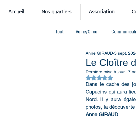
Accueil
Nos quartiers
Association
C
Tout
Voirie/Circul.
Communicat
Anne GIRAUD
3 sept. 202
Mobilités
Divers
Humour
Le Cloître d
Dernière mise à jour :
7 oc
Noté NaN étoiles su
Dans le cadre des jou
Capucins qui aura lie
Nord. Il y aura égale
photos, la découverte
Anne GIRAUD
.