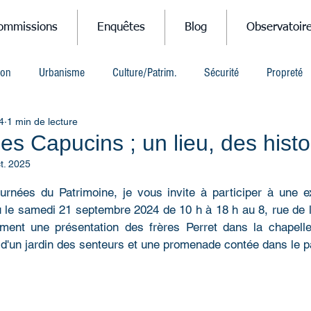
ommissions
Enquêtes
Blog
Observatoir
ion
Urbanisme
Culture/Patrim.
Sécurité
Propreté
4
1 min de lecture
es Capucins ; un lieu, des histo
t. 2025
r 5.
rnées du Patrimoine, je vous invite à participer à une ex
u le samedi 21 septembre 2024 de 10 h à 18 h au 8, rue de l
ment une présentation des frères Perret dans la chapelle
 d'un jardin des senteurs et une promenade contée dans le p