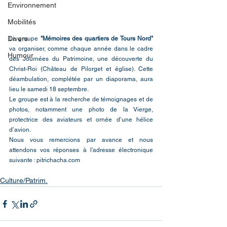
Environnement
Mobilités
Divers
Le groupe 
"Mémoires des quartiers de Tours Nord"
va organiser, comme chaque année dans le cadre 
Humour
des Journées du Patrimoine, une découverte du 
Christ-Roi (Château de Pilorget et église). Cette 
déambulation, complétée par un diaporama, aura 
lieu le samedi 18 septembre.
Le groupe est à la recherche de témoignages et de 
photos, notamment une photo de la Vierge, 
protectrice des aviateurs et ornée d’une hélice 
d’avion.  
Nous vous remercions par avance et nous 
attendons vos réponses à l'adresse électronique 
suivante : pitrichacha.com
Culture/Patrim.