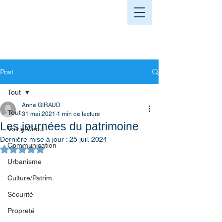
Post
Tout
Anne GIRAUD
Tout
31 mai 2021
1 min de lecture
Les journées du patrimoine
Voirie/Circul.
Dernière mise à jour :
25 juil. 2024
Communication
Noté NaN étoiles sur 5.
Urbanisme
Culture/Patrim.
Sécurité
Propreté