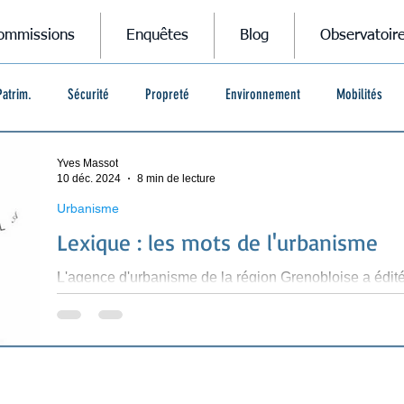
ommissions
Enquêtes
Blog
Observatoir
Patrim.
Sécurité
Propreté
Environnement
Mobilités
Yves Massot
10 déc. 2024
8 min de lecture
Urbanisme
Lexique : les mots de l'urbanisme
L'agence d'urbanisme de la région Grenobloise a édité 
comprendre les outils et dispositifs...