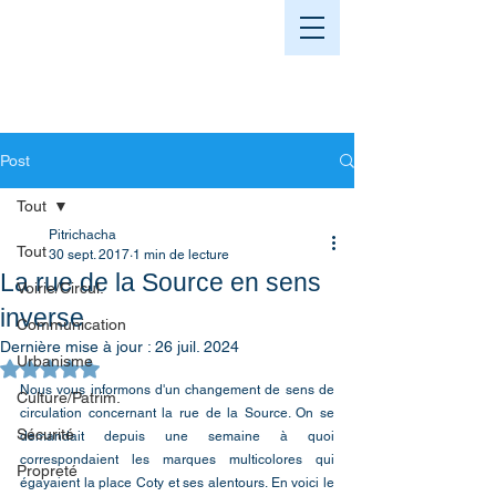
Post
Tout
Pitrichacha
Tout
30 sept. 2017
1 min de lecture
La rue de la Source en sens
Voirie/Circul.
inverse
Communication
Dernière mise à jour :
26 juil. 2024
Urbanisme
Noté NaN étoiles sur 5.
Nous vous informons d'un changement de sens de 
Culture/Patrim.
circulation concernant la rue de la Source. On se 
Sécurité
demandait depuis une semaine à quoi 
correspondaient les marques multicolores qui 
Propreté
égayaient la place Coty et ses alentours. En voici le 