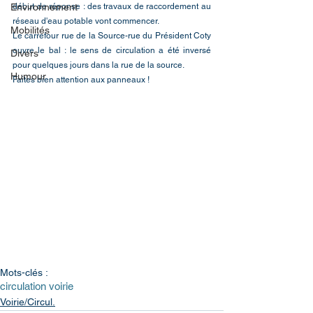
Environnement
début de réponse : des travaux de raccordement au 
réseau d'eau potable vont commencer.
Mobilités
Le carrefour rue de la Source-rue du Président Coty 
ouvre le bal : le sens de circulation a été inversé 
Divers
pour quelques jours dans la rue de la source.
Humour
Faites bien attention aux panneaux !
Mots-clés :
circulation voirie
Voirie/Circul.