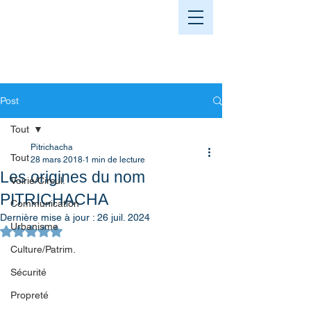
Post
Tout
Pitrichacha
Tout
28 mars 2018
1 min de lecture
Les origines du nom
Voirie/Circul.
PITRICHACHA
Communication
Dernière mise à jour :
26 juil. 2024
Urbanisme
Noté NaN étoiles sur 5.
Culture/Patrim.
Sécurité
Propreté