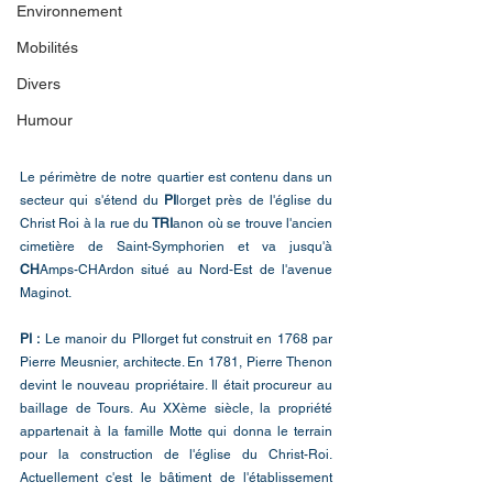
Environnement
Mobilités
Divers
Humour
Le périmètre de notre quartier est contenu dans un 
secteur qui s'étend du 
PI
lorget près de l'église du 
Christ Roi à la rue du 
TRI
anon où se trouve l'ancien 
cimetière de Saint-Symphorien et va jusqu'à 
CH
Amps-CHArdon situé au Nord-Est de l'avenue 
Maginot.
PI :
 Le manoir du PIlorget fut construit en 1768 par 
Pierre Meusnier, architecte. En 1781, Pierre Thenon 
devint le nouveau propriétaire. Il était procureur au 
baillage de Tours. Au XXème siècle, la propriété 
appartenait à la famille Motte qui donna le terrain 
pour la construction de l'église du Christ-Roi. 
Actuellement c'est le bâtiment de l'établissement 