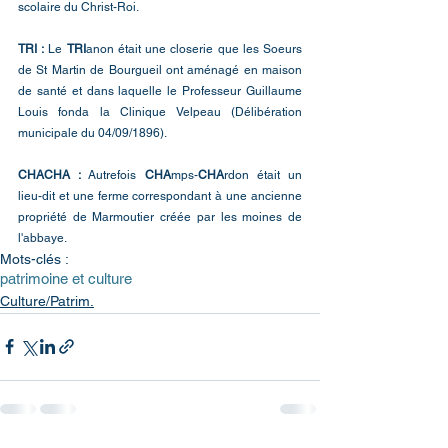
scolaire du Christ-Roi.
TRI :
 Le 
TRI
anon était une closerie que les Soeurs 
de St Martin de Bourgueil ont aménagé en maison 
de santé et dans laquelle le Professeur Guillaume 
Louis fonda la Clinique Velpeau (Délibération 
municipale du 04/09/1896).
CHACHA : 
Autrefois 
CHA
mps-
CHA
rdon était un 
lieu-dit et une ferme correspondant à une ancienne 
propriété de Marmoutier créée par les moines de 
l'abbaye.
Mots-clés :
patrimoine et culture
Culture/Patrim.