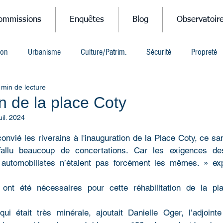
ommissions
Enquêtes
Blog
Observatoir
ion
Urbanisme
Culture/Patrim.
Sécurité
Propreté
 min de lecture
n de la place Coty
uil. 2024
r 5.
onvié les riverains à l'inauguration de la Place Coty, ce sam
allu beaucoup de concertations. Car les exigences des 
utomobilistes n’étaient pas forcément les mêmes. » expli
ont été nécessaires pour cette réhabilitation de la pl
ui était très minérale, ajoutait Danielle Oger, l’adjoint