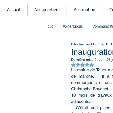
Accueil
Nos quartiers
Association
C
Tout
Voirie/Circul.
Communicat
Pitrichacha
30 juin 2019
1
Mobilités
Divers
Humour
Inauguratio
Dernière mise à jour :
26 j
Noté NaN étoiles su
La mairie de Tours a c
de marché. « Il a f
commerçants et des a
Christophe Bouchet.
10 mois de travaux 
adjacentes.
« C’était une place q