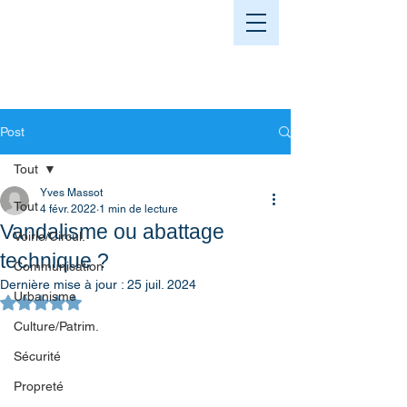
Post
Tout
Yves Massot
Tout
4 févr. 2022
1 min de lecture
Vandalisme ou abattage
Voirie/Circul.
technique ?
Communication
Dernière mise à jour :
25 juil. 2024
Urbanisme
Noté NaN étoiles sur 5.
Culture/Patrim.
Sécurité
Propreté