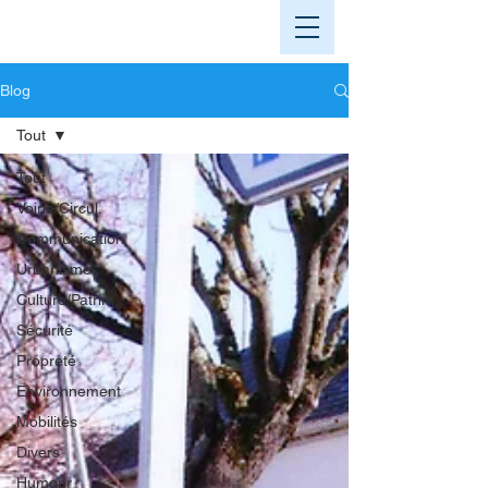
Blog
Tout
Tout
Voirie/Circul.
Communication
Urbanisme
Culture/Patrim.
Sécurité
Propreté
Environnement
Mobilités
Divers
Humour