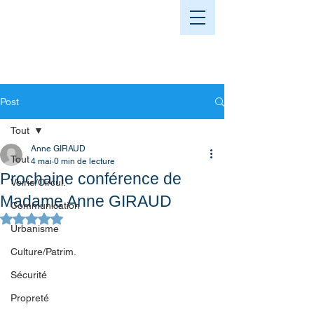
Post
Tout
Anne GIRAUD
Tout
4 mai
0 min de lecture
Prochaine conférence de
Voirie/Circul.
Madame Anne GIRAUD
Communication
Noté NaN étoiles sur 5.
Urbanisme
Culture/Patrim.
Sécurité
Propreté